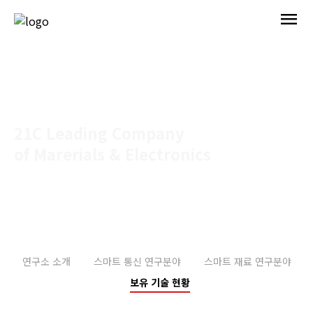
menu
21C Leading Company
of Marerials & Electronics
Home > R&D > 보유기술현황
연구소 소개
스마트 통신 연구분야
스마트 재료 연구분야
보유 기술 현황