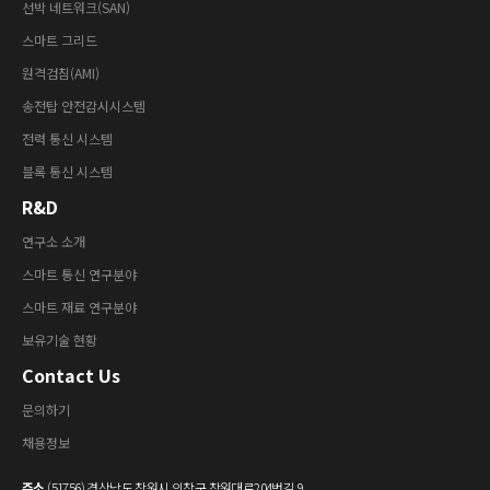
선박 네트워크(SAN)
스마트 그리드
원격검침(AMI)
송전탑 안전감시시스템
전력 통신 시스템
블록 통신 시스템
R&D
연구소 소개
스마트 통신 연구분야
스마트 재료 연구분야
보유기술 현황
Contact Us
문의하기
채용정보
주소
(51756) 경상남도 창원시 의창구 창원대로204번길 9