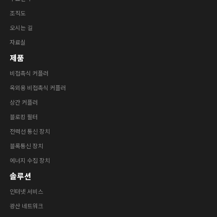
조직도
오시는 길
자료실
제품
비접촉식 커플러
옥외용 비접촉식 커플러
상간 커플러
블로킹 필터
전력선 통신 장치
블록통신 장치
에너지 수집 장치
솔루션
인터넷 서비스
광산 네트워크