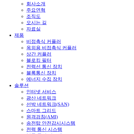
회사소개
주요연혁
조직도
오시는 길
자료실
제품
비접촉식 커플러
옥외용 비접촉식 커플러
상간 커플러
블로킹 필터
전력선 통신 장치
블록통신 장치
에너지 수집 장치
솔루션
인터넷 서비스
광산 네트워크
선박 네트워크(SAN)
스마트 그리드
원격검침(AMI)
송전탑 안전감시시스템
전력 통신 시스템