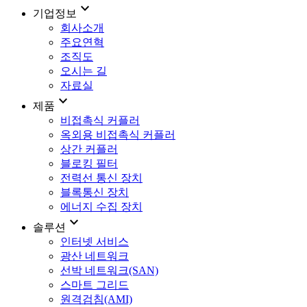
expand_more
기업정보
회사소개
주요연혁
조직도
오시는 길
자료실
expand_more
제품
비접촉식 커플러
옥외용 비접촉식 커플러
상간 커플러
블로킹 필터
전력선 통신 장치
블록통신 장치
에너지 수집 장치
expand_more
솔루션
인터넷 서비스
광산 네트워크
선박 네트워크(SAN)
스마트 그리드
원격검침(AMI)